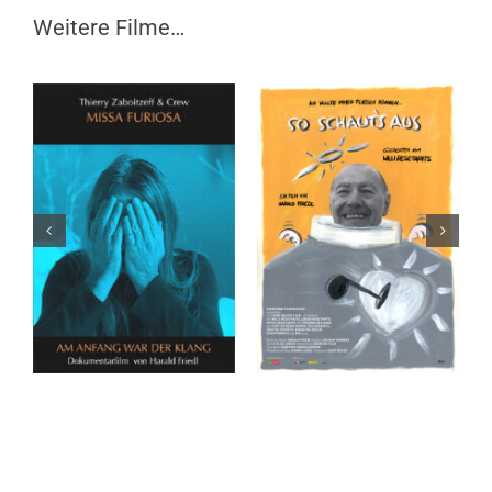
Weitere Filme…
SO SCHAUT´S AUS.
MEIN LEBEN ALS
G´SCHICHTEN VOM
APFELBAUM
WILLI RESETARITS