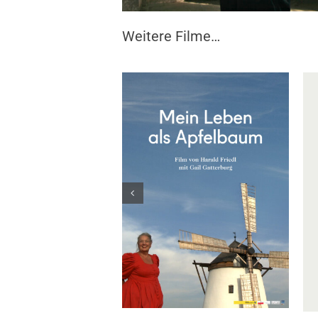
Weitere Filme…
MEIN LEBEN ALS
LAND OHNE
APFELBAUM
EIGENSCHAFTEN