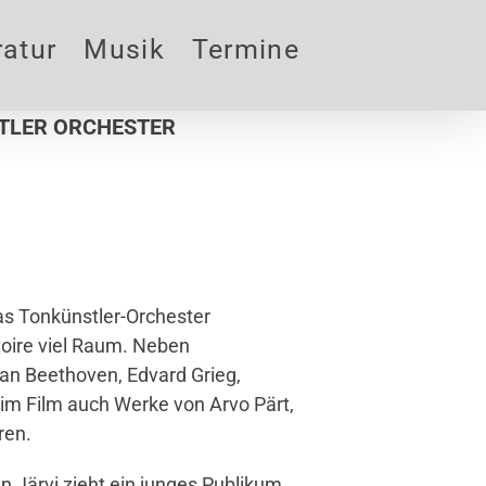
ratur
Musik
Termine
TLER ORCHESTER
as Tonkünstler-Orchester
oire viel Raum. Neben
an Beethoven, Edvard Grieg,
im Film auch Werke von Arvo Pärt,
ren.
n Järvi zieht ein junges Publikum