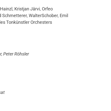
ainzl, Kristjan Järvi, Orfeo
d Schmetterer, WalterSchober, Emil
des Tonkünstler Orchesters
 Peter Röhsler
sat